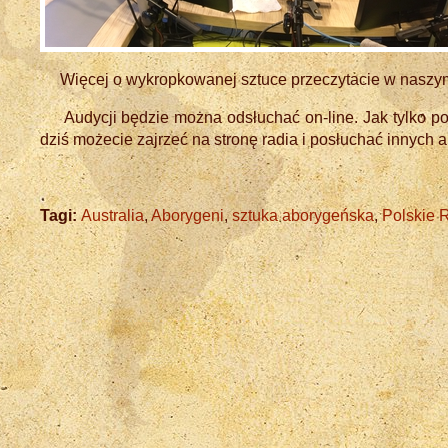
Więcej o wykropkowanej sztuce przeczytacie w naszym p
Audycji będzie można odsłuchać on-line. Jak tylko poja
dziś możecie zajrzeć na stronę radia i posłuchać innych 
Tagi:
Australia
,
Aborygeni
,
sztuka aborygeńska
,
Polskie 