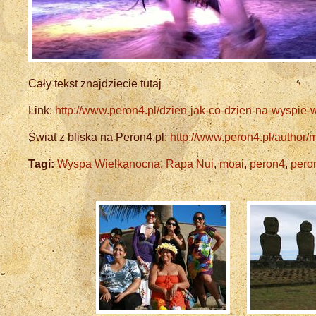
Cały tekst znajdziecie tutaj
Link:
http://www.peron4.pl/dzien-jak-co-dzien-na-wyspie-
Świat z bliska na Peron4.pl:
http://www.peron4.pl/author/m
Tagi:
Wyspa Wielkanocna
,
Rapa Nui
,
moai
,
peron4
,
pero