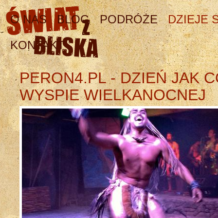
O NAS
BLOG
PODRÓŻE
DZIEJE S
KONTAKT
PERON4.PL - DZIEŃ JAK C
WYSPIE WIELKANOCNEJ