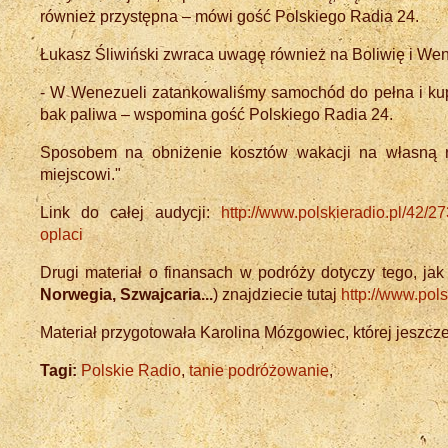
również przystępna – mówi gość Polskiego Radia 24.
Łukasz Śliwiński zwraca uwagę również na Boliwię i Wene
- W Wenezueli zatankowaliśmy samochód do pełna i kupi
bak paliwa – wspomina gość Polskiego Radia 24.
Sposobem na obniżenie kosztów wakacji na własną ręk
miejscowi."
Link do całej audycji:
http://www.polskieradio.pl/42/2
oplaci
Drugi materiał o finansach w podróży dotyczy tego, ja
Norwegia, Szwajcaria...
) znajdziecie tutaj
http://www.pol
Materiał przygotowała Karolina Mózgowiec, której jeszcz
Tagi:
Polskie Radio
,
tanie podróżowanie
,