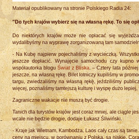
Materiał opublikowany na stronie Polskiego Radia 24:
"Do tych krajów wybierz się na własną rękę. To się opł
Do niektórych krajów może nie opłacać się wyjeżdżać
wydalibyśmy na wyprawę zorganizowaną tam samodzieln
- Na Kubę najpierw pojechaliśmy z wycieczką. Wszystko
jeszcze dopłacić. Wynajęcie samochodu czy kupno w
współautorka blogu
Świat z Bliska
. – Cztery lata późni
jeszcze, na własną rękę. Bilet lotniczy kupiliśmy w prom
targu, zwiedzaliśmy na własną rękę, jeździliśmy public
więcej, poznaliśmy tamtejszą kulturę i wyspę dużo lepiej, 
Zagraniczne wakacje nie muszą być drogie.
Tanich dla turystów krajów jest coraz mniej, ale ciągle j
wcale nie będzie drogie, dodaje Łukasz Śliwiński.
- Kraje jak Wietnam, Kambodża, Laos cały czas są tani
ceny na miejscu, w porównaniu z Polską, są niskie. Cora