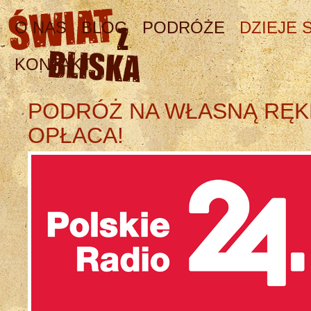
O NAS
BLOG
PODRÓŻE
DZIEJE S
KONTAKT
PODRÓŻ NA WŁASNĄ RĘKĘ
OPŁACA!