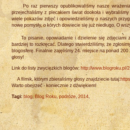
Po raz pierwszy opublikowaliśmy nasze wrażenia z
przejechaliśmy z plecakiem świat dookoła i wybraliśmy 
wiele pokazów zdjęć i opowiedzieliśmy o naszych przy
nowe pomysły, o kórych dowiecie się już niedługo. O wsz
To pisanie, opowiadanie i dzielenie się zdjęciami 
bardziej to rozkręcać. Dlatego stwierdziliśmy, że zgło
blogosferę. Finalnie zajęliśmy 24. miejsce na ponad 200
głosy!
Link do listy zwycięzkich blogów:
http://www.blogroku.pl
A filmik, którym zbieraliśmy głosy znajdziecie tutaj:
htt
Warto obejrzeć - koniecznie z dźwiękiem!
Tagi:
blog
,
Blog Roku
,
podróże
,
2014
,