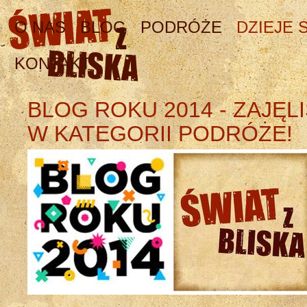
O NAS
BLOG
PODRÓŻE
DZIEJE S
KONTAKT
BLOG ROKU 2014 - ZAJĘLI
W KATEGORII PODRÓŻE!